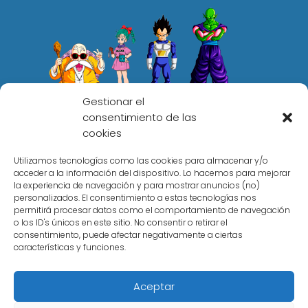
Gestionar el
consentimiento de las
cookies
elmundodragonball.com
Utilizamos tecnologías como las cookies para almacenar y/o
acceder a la información del dispositivo. Lo hacemos para mejorar
Colaboramos con el programa de afiliados de
la experiencia de navegación y para mostrar anuncios (no)
Amazon y otras marcas, los enlaces a webs
personalizados. El consentimiento a estas tecnologías nos
externas se tratan de enlaces de afiliado que no te
permitirá procesar datos como el comportamiento de navegación
supondrán un coste adicional, estos enlaces
o los ID's únicos en este sitio. No consentir o retirar el
consentimiento, puede afectar negativamente a ciertas
generan una pequeña comisión.
características y funciones.
Amazon y su logo son marcas registradas de
Amazon.com, Inc. o sus afiliados.
Aceptar