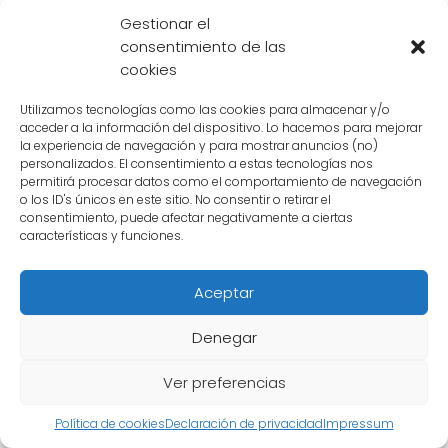
serie de anime Dragon Ball. Su diseño único y
Gestionar el
su papel como el último enemigo en la saga
consentimiento de las
de Cell lo han convertido en uno de los
cookies
antagonistas más memorables de la
Utilizamos tecnologías como las cookies para almacenar y/o
franquicia. En este artículo, exploraremos el
acceder a la información del dispositivo. Lo hacemos para mejorar
legado de Cell como villano y cómo su diseño
la experiencia de navegación y para mostrar anuncios (no)
personalizados. El consentimiento a estas tecnologías nos
ha contribuido a su impacto en los fanáticos.
permitirá procesar datos como el comportamiento de navegación
o los ID's únicos en este sitio. No consentir o retirar el
consentimiento, puede afectar negativamente a ciertas
La evolución de Cell
características y funciones.
Cell
es un ser bioorgánico creado a partir de
Aceptar
la combinación de las células de los
guerreros más poderosos de Dragon Ball,
Denegar
como Goku, Vegeta, Piccolo y Freezer. Su
diseño refleja esta combinación de células,
Ver preferencias
presentando una apariencia única que lo
Política de cookies
Declaración de privacidad
Impressum
distingue de otros personajes de la serie.