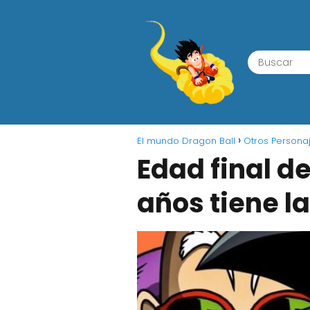
El mundo Dragon Ball
Otros Persona
Edad final d
años tiene l