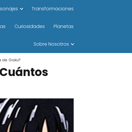
rsonajes
Transformaciones
las
Curiosidades
Planetas
Sobre Nosotros
ta de Goku?
 ¿Cuántos