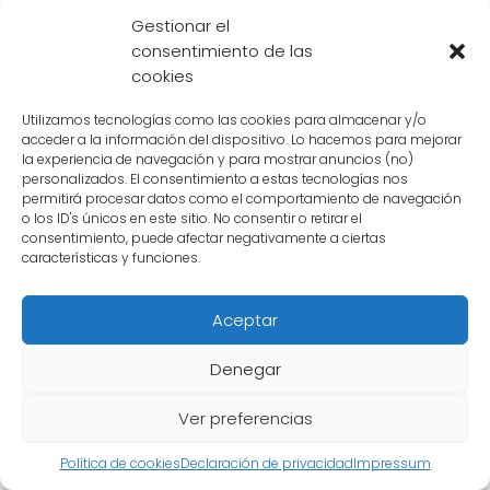
el
Gran Sacerdote
, el ángel supremo. Su
Gestionar el
papel en el universo es fundamental y su nivel
consentimiento de las
de poder es incomparable. Sin duda, el Gran
cookies
Sacerdote es un personaje fascinante que
Utilizamos tecnologías como las cookies para almacenar y/o
añade un nivel de misterio y emoción a la
acceder a la información del dispositivo. Lo hacemos para mejorar
la experiencia de navegación y para mostrar anuncios (no)
historia de Dragon Ball.
personalizados. El consentimiento a estas tecnologías nos
permitirá procesar datos como el comportamiento de navegación
o los ID's únicos en este sitio. No consentir o retirar el
consentimiento, puede afectar negativamente a ciertas
características y funciones.
Aceptar
Denegar
Ver preferencias
Política de cookies
Declaración de privacidad
Impressum