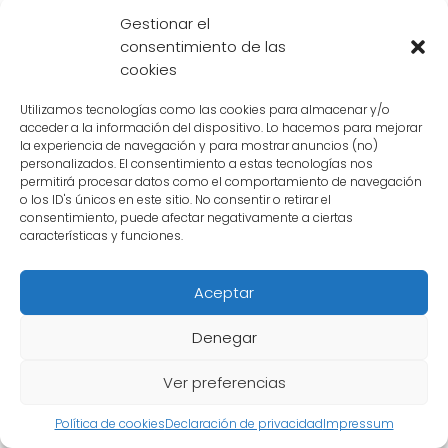
videojuegos.
Gestionar el
consentimiento de las
cookies
Cuál fue la recepción de los
Utilizamos tecnologías como las cookies para almacenar y/o
fanáticos hacia el
acceder a la información del dispositivo. Lo hacemos para mejorar
la experiencia de navegación y para mostrar anuncios (no)
personaje de Cell
personalizados. El consentimiento a estas tecnologías nos
permitirá procesar datos como el comportamiento de navegación
o los ID's únicos en este sitio. No consentir o retirar el
El personaje de
Cell en Dragon Ball
es
consentimiento, puede afectar negativamente a ciertas
características y funciones.
considerado uno de los villanos más icónicos
y temibles de la serie. Su diseño único y su
Aceptar
poder destructivo lo convirtieron en un
enemigo
formidable para Goku y los demás
Denegar
guerreros Z
.
Ver preferencias
La primera aparición de
Cell en la serie
fue
Política de cookies
Declaración de privacidad
Impressum
en la Saga de los Androides, donde se reveló