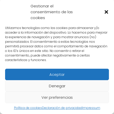
en apariencia como en habilidades.
Gestionar el
consentimiento de las
cookies
Los
Cell Jr.
son introducidos durante la
batalla final de Cell contra los Guerreros Z en
Utilizamos tecnologías como las cookies para almacenar y/o
el Torneo de las Artes Marciales. Cell crea a
acceder a la información del dispositivo. Lo hacemos para mejorar
la experiencia de navegación y para mostrar anuncios (no)
siete
Cell Jr.
y los envía a luchar contra los
personalizados. El consentimiento a estas tecnologías nos
Guerreros Z para probar su fuerza y ​​
permitirá procesar datos como el comportamiento de navegación
o los ID's únicos en este sitio. No consentir o retirar el
demostrar su superioridad.
consentimiento, puede afectar negativamente a ciertas
características y funciones.
¿Qué tan fuertes son los
Cell Jr.
?
Aceptar
Los
Cell Jr.
son increíblemente poderosos y
representan una seria amenaza para los
Denegar
Guerreros Z. Son capaces de luchar de
Ver preferencias
manera eficiente contra personajes como
Goku, Gohan, Vegeta y Trunks, lo que
Política de cookies
Declaración de privacidad
Impressum