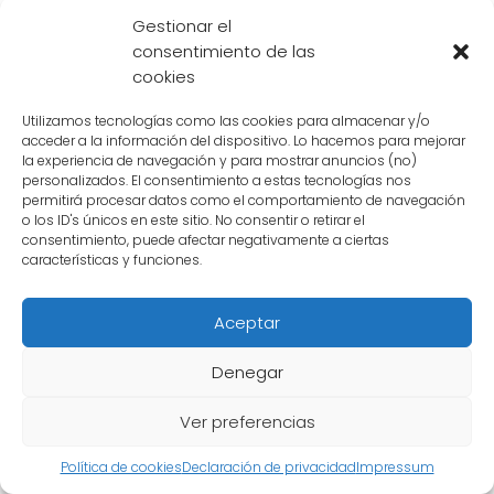
espada
y utiliza esta habilidad para realizar
Gestionar el
ataques rápidos y precisos.
consentimiento de las
cookies
4. Nivel de experiencia
Utilizamos tecnologías como las cookies para almacenar y/o
Si bien ambos personajes son jóvenes y tienen
acceder a la información del dispositivo. Lo hacemos para mejorar
la experiencia de navegación y para mostrar anuncios (no)
un gran potencial, Trunks tiene una ligera
personalizados. El consentimiento a estas tecnologías nos
ventaja en términos de experiencia. Trunks ha
permitirá procesar datos como el comportamiento de navegación
o los ID's únicos en este sitio. No consentir o retirar el
tenido más oportunidades de luchar en
consentimiento, puede afectar negativamente a ciertas
batallas serias y ha enfrentado a enemigos
características y funciones.
poderosos como Cell y Majin Buu, lo que le ha
Aceptar
permitido desarrollar sus habilidades y
estrategias de combate.
Denegar
En general, Goten y Trunks son igualmente
Ver preferencias
poderosos y han demostrado ser
formidables en la batalla. Sin embargo,
Política de cookies
Declaración de privacidad
Impressum