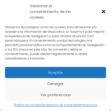
principales
Gestionar el
consentimiento de las
cookies
La introducción de la
misteriosa mujer
detrás de Majin Boo
ha sido uno de los
Utilizamos tecnologías como las cookies para almacenar y/o
acceder a la información del dispositivo. Lo hacemos para mejorar
momentos más impactantes en la trama de
la experiencia de navegación y para mostrar anuncios (no)
Dragon Ball Z. Su aparición repentina y su
personalizados. El consentimiento a estas tecnologías nos
permitirá procesar datos como el comportamiento de navegación
conexión con el poderoso villano han dejado
o los ID's únicos en este sitio. No consentir o retirar el
a los fanáticos con muchas preguntas y
consentimiento, puede afectar negativamente a ciertas
características y funciones.
teorías sobre quién podría ser ella y cuál es
su papel en la historia.
Aceptar
Desde su primera aparición, esta mujer ha
Denegar
demostrado tener una gran influencia tanto
en Majin Boo como en los personajes
Ver preferencias
principales de la serie. Su presencia ha
Política de cookies
Declaración de privacidad
Impressum
llevado a cambios significativos en la