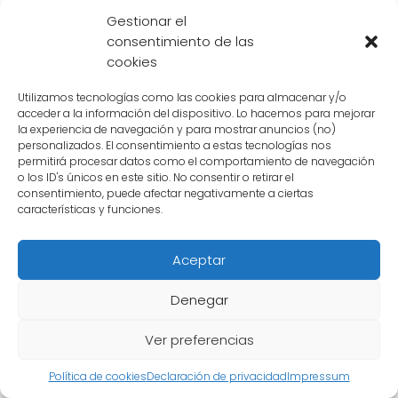
ante el Goku negro. Aunque ambos
Gestionar el
comparten el mismo cuerpo, Goku está
consentimiento de las
cookies
dispuesto a luchar por su propia redención y
demostrar que su bondad y determinación
Utilizamos tecnologías como las cookies para almacenar y/o
son más fuertes que cualquier maldad. Esta
acceder a la información del dispositivo. Lo hacemos para mejorar
la experiencia de navegación y para mostrar anuncios (no)
lucha interna representa un desafío adicional
personalizados. El consentimiento a estas tecnologías nos
permitirá procesar datos como el comportamiento de navegación
para el Saiyajin, quien debe encontrar la
o los ID's únicos en este sitio. No consentir o retirar el
forma de separarse de su versión maligna y
consentimiento, puede afectar negativamente a ciertas
características y funciones.
detener su reinado de terror.
La llegada del Goku negro ha sacudido
Aceptar
profundamente a los personajes de Dragon
Denegar
Ball. Desde Vegeta hasta Gohan y el resto del
elenco, todos ellos se enfrentan a un desafío
Ver preferencias
sin precedentes y deben encontrar la forma
Política de cookies
Declaración de privacidad
Impressum
de enfrentarse al enemigo más poderoso