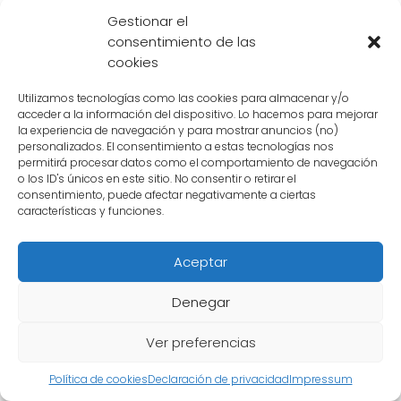
historia de Dragon Ball
Gestionar el
consentimiento de las
La
transformación más poderosa de Goku
cookies
ha sido uno de los momentos más
impactantes en la historia de Dragon Ball.
Utilizamos tecnologías como las cookies para almacenar y/o
acceder a la información del dispositivo. Lo hacemos para mejorar
Desde sus inicios, Goku ha demostrado ser un
la experiencia de navegación y para mostrar anuncios (no)
luchador excepcional, superando
personalizados. El consentimiento a estas tecnologías nos
permitirá procesar datos como el comportamiento de navegación
constantemente sus propios límites y
o los ID's únicos en este sitio. No consentir o retirar el
consentimiento, puede afectar negativamente a ciertas
alcanzando niveles de poder inimaginables.
características y funciones.
Contenido relacionado:
Aceptar
El voraz apetito de Goku: ¿Por qué
Denegar
come tanto el Saiyajin más
famoso?
Ver preferencias
Política de cookies
Declaración de privacidad
Impressum
Sin embargo, fue en la saga de Cell donde