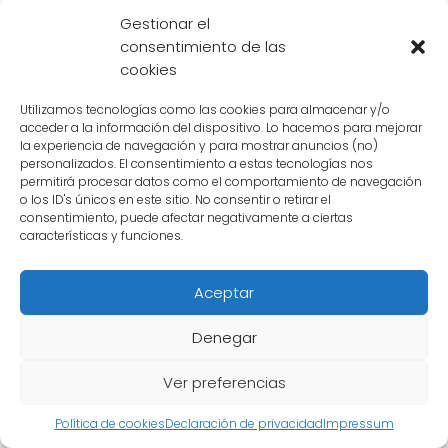
Saiyajin puede
devorar grandes cantidades
Gestionar el
de comida sin mostrar señales de
consentimiento de las
saciedad
. Pero, ¿cómo se compara su
cookies
apetito con el de otros personajes en el
Utilizamos tecnologías como las cookies para almacenar y/o
mundo de Dragon Ball?
acceder a la información del dispositivo. Lo hacemos para mejorar
la experiencia de navegación y para mostrar anuncios (no)
personalizados. El consentimiento a estas tecnologías nos
El apetito de Goku vs. el apetito de Vegeta
permitirá procesar datos como el comportamiento de navegación
o los ID's únicos en este sitio. No consentir o retirar el
Goku y Vegeta son dos de los personajes
consentimiento, puede afectar negativamente a ciertas
características y funciones.
más poderosos de Dragon Ball, pero sus
apetitos son completamente diferentes.
Aceptar
Mientras que Goku puede comer
cantidades
exorbitantes de comida sin problemas
,
Denegar
Vegeta es más moderado en su consumo.
Esto se debe a que Goku tiene una
Ver preferencias
capacidad de estómago mucho mayor
, lo
Política de cookies
Declaración de privacidad
Impressum
que le permite disfrutar de
festines