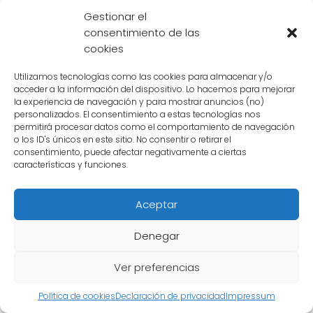
Goku se enfrenta a Piccolo Daimaō y sus
Gestionar el
secuaces en una batalla épica.
consentimiento de las
cookies
Saga de la Saga Saiyajin (Año 762)
: Goku
Utilizamos tecnologías como las cookies para almacenar y/o
descubre su verdadero origen y se enfrenta a
acceder a la información del dispositivo. Lo hacemos para mejorar
la experiencia de navegación y para mostrar anuncios (no)
los Saiyajin en una batalla a vida o muerte.
personalizados. El consentimiento a estas tecnologías nos
permitirá procesar datos como el comportamiento de navegación
o los ID's únicos en este sitio. No consentir o retirar el
Saga de Freezer (Año 762)
: Goku y sus
consentimiento, puede afectar negativamente a ciertas
amigos se enfrentan al poderoso tirano
características y funciones.
espacial Freezer en una batalla que
determinará el destino del universo.
Aceptar
Denegar
Saga de Cell (Año 767)
: Goku y los demás se
enfrentan al bioandroide Cell en una batalla
Ver preferencias
que pondrá a prueba sus habilidades al
Política de cookies
Declaración de privacidad
Impressum
máximo.