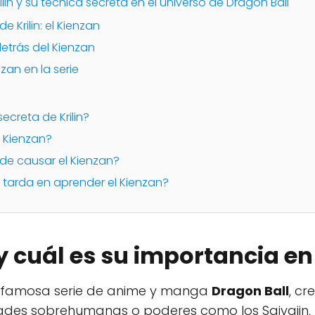
ilin y su técnica secreta en el universo de Dragon Ball
e Krilin: el Kienzan
etrás del Kienzan
zan en la serie
secreta de Krilin?
l Kienzan?
e causar el Kienzan?
tarda en aprender el Kienzan?
 y cuál es su importancia e
a famosa serie de anime y manga
Dragon Ball
, cr
ades sobrehumanas o poderes como los Saiyajin, K