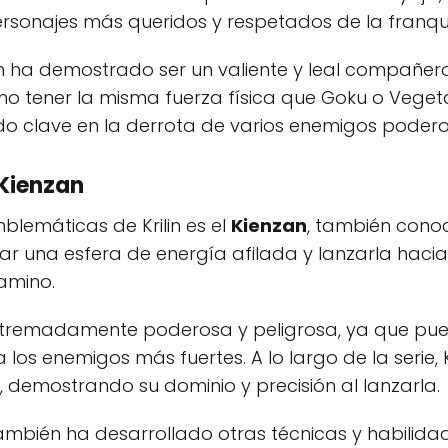
ersonajes más queridos y respetados de la franqui
rilin ha demostrado ser un valiente y leal compañe
no tener la misma fuerza física que Goku o Vegeta,
do clave en la derrota de varios enemigos podero
 Kienzan
lemáticas de Krilin es el
Kienzan
, también cono
ear una esfera de energía afilada y lanzarla haci
amino.
 extremadamente poderosa y peligrosa, ya que pu
los enemigos más fuertes. A lo largo de la serie, Kr
, demostrando su dominio y precisión al lanzarla.
ambién ha desarrollado otras técnicas y habilidade