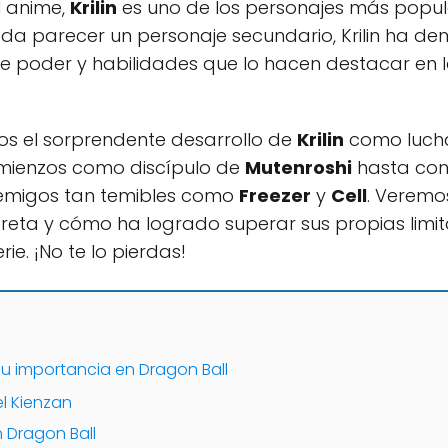
l anime,
Krilin
es uno de los personajes más popula
da parecer un personaje secundario, Krilin ha de
íble poder y habilidades que lo hacen destacar en 
mos el sorprendente desarrollo de
Krilin
como lucha
omienzos como discípulo de
Mutenroshi
hasta conv
emigos tan temibles como
Freezer
y
Cell
. Verem
creta y cómo ha logrado superar sus propias limit
ie. ¡No te lo pierdas!
s su importancia en Dragon Ball
el Kienzan
en Dragon Ball