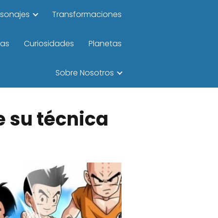
rsonajes
Transformaciones
las
Curiosidades
Planetas
Sobre Nosotros
e su técnica