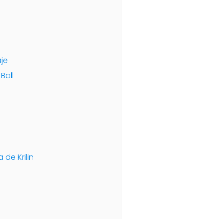
aje
Ball
 de Krilin