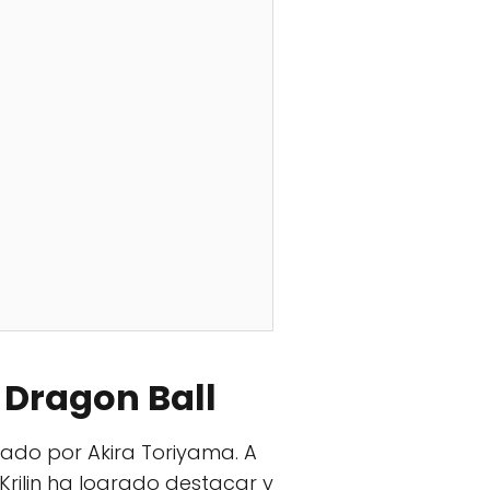
n Dragon Ball
eado por Akira Toriyama. A
rilin ha logrado destacar y