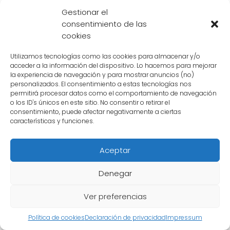
Gestionar el
en un corto período de tiempo
. Esto les
consentimiento de las
otorga una gran ventaja en el combate, ya
cookies
que pueden seguir luchando incluso después
de sufrir graves lesiones.
Utilizamos tecnologías como las cookies para almacenar y/o
acceder a la información del dispositivo. Lo hacemos para mejorar
la experiencia de navegación y para mostrar anuncios (no)
personalizados. El consentimiento a estas tecnologías nos
Gran potencial de crecimiento
permitirá procesar datos como el comportamiento de navegación
o los ID's únicos en este sitio. No consentir o retirar el
Los saiyajin puros tienen un
potencial de
consentimiento, puede afectar negativamente a ciertas
crecimiento asombroso
. A medida que
características y funciones.
luchan y se enfrentan a oponentes más
fuertes, su poder aumenta de manera
Aceptar
exponencial
. Esto se debe a su naturaleza
Denegar
guerrera y su capacidad para superar sus
límites constantemente.
Ver preferencias
Además, los saiyajin puros pueden
Política de cookies
Declaración de privacidad
Impressum