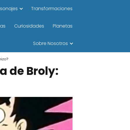
rsonajes
Transformaciones
las
Curiosidades
Planetas
Sobre Nosotros
hizo?
a de Broly: