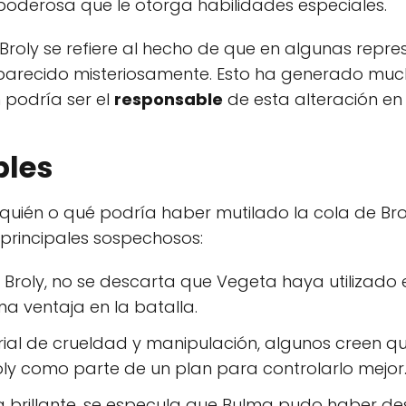
 poderosa que le otorga habilidades especiales.
 Broly se refiere al hecho de que en algunas repr
parecido misteriosamente. Esto ha generado muc
 podría ser el
responsable
de esta alteración en
bles
e quién o qué podría haber mutilado la cola de Brol
principales sospechosos:
Broly, no se descarta que Vegeta haya utilizado e
na ventaja en la batalla.
rial de crueldad y manipulación, algunos creen q
oly como parte de un plan para controlarlo mejor
a brillante, se especula que Bulma pudo haber de