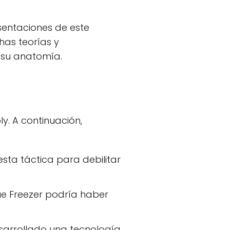
esentaciones de este
has teorías y
 su anatomía.
y. A continuación,
sta táctica para debilitar
ue Freezer podría haber
.
sarrollado una tecnología