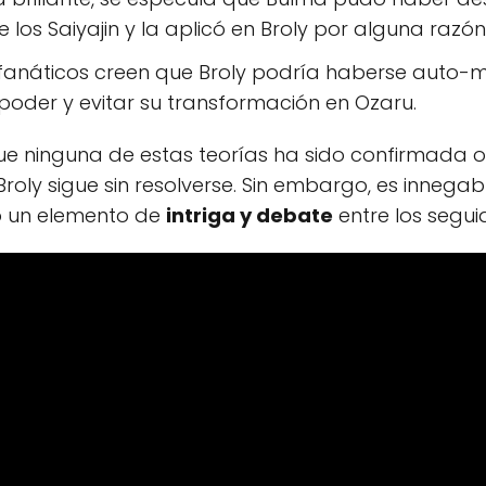
e los Saiyajin y la aplicó en Broly por alguna raz
fanáticos creen que Broly podría haberse auto-m
poder y evitar su transformación en Ozaru.
e ninguna de estas teorías ha sido confirmada ofi
Broly sigue sin resolverse. Sin embargo, es innega
o un elemento de
intriga y debate
entre los segui