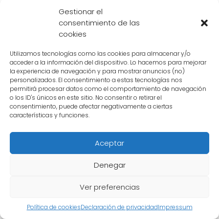
adivinación, pero su influencia seguirá viva en
Gestionar el
las historias y recuerdos de aquellos que la
consentimiento de las
conocieron.
cookies
Utilizamos tecnologías como las cookies para almacenar y/o
Qué ha sucedido con los
acceder a la información del dispositivo. Lo hacemos para mejorar
la experiencia de navegación y para mostrar anuncios (no)
clientes de Uranai Baba
personalizados. El consentimiento a estas tecnologías nos
permitirá procesar datos como el comportamiento de navegación
desde su desaparición
o los ID's únicos en este sitio. No consentir o retirar el
consentimiento, puede afectar negativamente a ciertas
características y funciones.
Desde que
Uranai Baba
desapareció
misteriosamente, sus clientes han estado
Aceptar
buscando respuestas. La adivina del futuro,
Denegar
conocida por sus habilidades sobrenaturales,
solía tener una gran cantidad de seguidores
Ver preferencias
que acudían a ella en busca de orientación y
consejos.
Política de cookies
Declaración de privacidad
Impressum