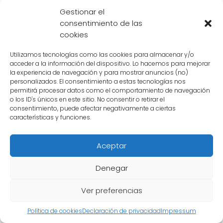
puede volar?
Gestionar el
consentimiento de las
cookies
El
flashback
revela que el verdadero
verdugo del Maestro Roshi fue nada menos
Utilizamos tecnologías como las cookies para almacenar y/o
que el malvado
Tenshinhan
, su antiguo
acceder a la información del dispositivo. Lo hacemos para mejorar
la experiencia de navegación y para mostrar anuncios (no)
estudiante. Durante su entrenamiento juntos,
personalizados. El consentimiento a estas tecnologías nos
permitirá procesar datos como el comportamiento de navegación
Tenshinhan se volvió cada vez más ambicioso
o los ID's únicos en este sitio. No consentir o retirar el
y sediento de poder. Eventualmente, se volvió
consentimiento, puede afectar negativamente a ciertas
características y funciones.
contra su maestro, desafiándolo a una pelea
a muerte.
Aceptar
En la
batalla final
entre ambos, el Maestro
Denegar
Roshi fue superado por la increíble fuerza de
Tenshinhan. A pesar de su valentía y
Ver preferencias
habilidad, no pudo vencer a su despiadado
Política de cookies
Declaración de privacidad
Impressum
estudiante. En un último intento desesperado