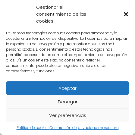
que los androides fueron encontrados
Gestionar el
desactivados en un lugar remoto, lejos de
consentimiento de las
cookies
cualquier civilización. Sin embargo, no se ha
encontrado ninguna pista que respalde esta
Utilizamos tecnologías como las cookies para almacenar y/o
hipótesis.
acceder a la información del dispositivo. Lo hacemos para mejorar
la experiencia de navegación y para mostrar anuncios (no)
personalizados. El consentimiento a estas tecnologías nos
permitirá procesar datos como el comportamiento de navegación
3. Otros androides
o los ID's únicos en este sitio. No consentir o retirar el
consentimiento, puede afectar negativamente a ciertas
Existe la posibilidad de que
otros androides
características y funciones.
estén involucrados en el asesinato de los
androides 19 y 20. Algunos sospechan que
Aceptar
podría tratarse de una venganza por parte
de otros modelos de androides que fueron
Denegar
eliminados en el pasado. Sin embargo, hasta
Ver preferencias
el momento no se ha encontrado ninguna
evidencia que respalde esta teoría.
Política de cookies
Declaración de privacidad
Impressum