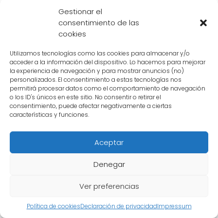
Además, la aparición del **villano final**
Gestionar el
consentimiento de las
también suele desencadenar **importantes
cookies
cambios** en la **personalidad** y
**motivaciones** de los personajes
Utilizamos tecnologías como las cookies para almacenar y/o
acceder a la información del dispositivo. Lo hacemos para mejorar
principales. Por ejemplo, Vegeta, que
la experiencia de navegación y para mostrar anuncios (no)
originalmente era un enemigo de Goku, se ve
personalizados. El consentimiento a estas tecnologías nos
permitirá procesar datos como el comportamiento de navegación
obligado a **aliarse con él** para enfrentar
o los ID's únicos en este sitio. No consentir o retirar el
al enemigo común. Esto lo lleva a **cuestionar
consentimiento, puede afectar negativamente a ciertas
características y funciones.
su propia identidad** y a **reevaluar sus
valores y objetivos**.
Aceptar
Por otro lado, la presencia del enemigo
Denegar
definitivo también puede **afectar las
relaciones** entre los personajes principales.
Ver preferencias
En muchos casos, la **amenaza** de un
Política de cookies
Declaración de privacidad
Impressum
enemigo poderoso los obliga a **trabajar