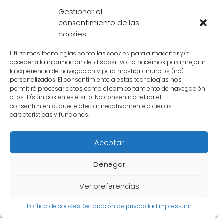
Gestionar el
respaldadas por los hechos presentados en
consentimiento de las
la serie.
cookies
Utilizamos tecnologías como las cookies para almacenar y/o
Existen teorías o
acceder a la información del dispositivo. Lo hacemos para mejorar
la experiencia de navegación y para mostrar anuncios (no)
especulaciones sobre el
personalizados. El consentimiento a estas tecnologías nos
permitirá procesar datos como el comportamiento de navegación
futuro de la relación entre
o los ID's únicos en este sitio. No consentir o retirar el
consentimiento, puede afectar negativamente a ciertas
el saiyajin y su novia
características y funciones.
Desde que se reveló la existencia de la
novia
Aceptar
del saiyajin
, los fanáticos han estado
ansiosos por conocer su nombre. Durante
Denegar
mucho tiempo, este ha sido un misterio sin
Ver preferencias
resolver en el universo de Dragon Ball.
Política de cookies
Declaración de privacidad
Impressum
En los últimos episodios de la serie, se ha