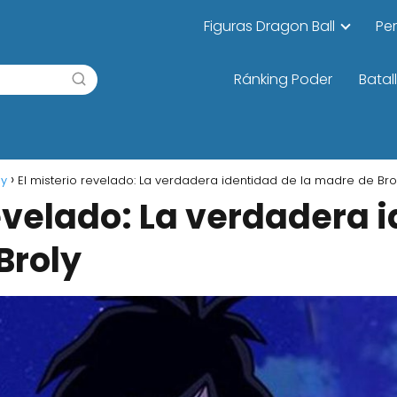
Figuras Dragon Ball
Pe
Ránking Poder
Batal
ly
El misterio revelado: La verdadera identidad de la madre de Bro
revelado: La verdadera 
Broly