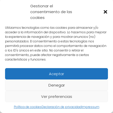
determinación de Goku para convertirse en
Gestionar el
consentimiento de las
un luchador
fuerte
y
defender a los
cookies
inocentes
.
Utilizamos tecnologías como las cookies para almacenar y/o
La influencia del abuelo de Goku se puede ver
acceder a la información del dispositivo. Lo hacemos para mejorar
la experiencia de navegación y para mostrar anuncios (no)
claramente en la forma en que Goku aborda
personalizados. El consentimiento a estas tecnologías nos
los desafíos y los obstáculos a lo largo de su
permitirá procesar datos como el comportamiento de navegación
o los ID's únicos en este sitio. No consentir o retirar el
viaje. Siempre lleva consigo el
bastón del
consentimiento, puede afectar negativamente a ciertas
abuelo
, que se ha convertido en uno de sus
características y funciones.
símbolos más reconocibles. Este objeto se ha
Aceptar
convertido en un recordatorio constante de
su abuelo y de su deseo de
honrar su
Denegar
memoria
.
Ver preferencias
La búsqueda de justicia
Política de cookies
Declaración de privacidad
Impressum
La muerte del abuelo de Goku también ha