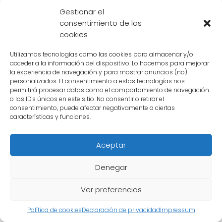
Gestionar el
consentimiento de las
cookies
Cuál es el papel de Turles
Utilizamos tecnologías como las cookies para almacenar y/o
acceder a la información del dispositivo. Lo hacemos para mejorar
en la película "El árbol del
la experiencia de navegación y para mostrar anuncios (no)
personalizados. El consentimiento a estas tecnologías nos
poder"
permitirá procesar datos como el comportamiento de navegación
o los ID's únicos en este sitio. No consentir o retirar el
consentimiento, puede afectar negativamente a ciertas
Turles
es un personaje que aparece en la
características y funciones.
película "Bardock: El Padre de Goku" y que
luego regresa en la película "El árbol del
Aceptar
poder". Su papel en esta última es uno de los
Denegar
misterios más intrigantes de la historia de
Dragon Ball.
Ver preferencias
En "El árbol del poder",
Turles
se presenta
Política de cookies
Declaración de privacidad
Impressum
como un saiyajin que se parece mucho a