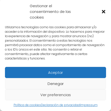
detener al demonio. Sin embargo, esto
Gestionar el
requiere un **sacrificio considerable por
consentimiento de las
parte de ambos hermanos**.
cookies
Utilizamos tecnologías como las cookies para almacenar y/o
Tapion, quien se ha convertido en un aliado
acceder a la información del dispositivo. Lo hacemos para mejorar
de Goku y sus amigos, se enfrenta a una
la experiencia de navegación y para mostrar anuncios (no)
personalizados. El consentimiento a estas tecnologías nos
difícil decisión: **sacrificar su propia vida
permitirá procesar datos como el comportamiento de navegación
para sellar nuevamente a Hirudegarn**. A
o los ID's únicos en este sitio. No consentir o retirar el
consentimiento, puede afectar negativamente a ciertas
través de este acto de valentía y redención,
características y funciones.
el demonio es vencido y la paz es restaurada.
Aceptar
La identidad del demonio de Tapion es
esencial para comprender la complejidad de
Denegar
la trama y cómo afecta a los personajes. Su
Ver preferencias
liberación desencadena una serie de eventos
que ponen a prueba a nuestros héroes y los
Política de cookies
Declaración de privacidad
Impressum
obliga a enfrentarse a sus propios demonios