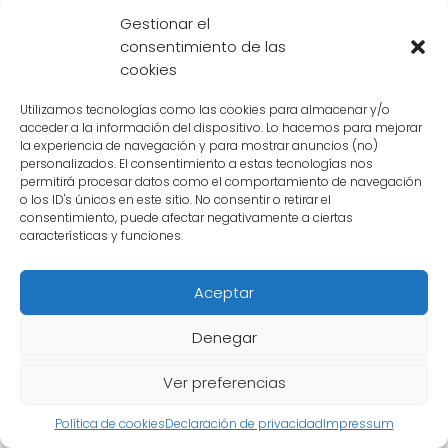
Gestionar el
consentimiento de las
3. Majin Buu
cookies
Majin Buu, el ser mágico y destructivo, no es
Utilizamos tecnologías como las cookies para almacenar y/o
rival para Goku en su fase 5. Aunque Buu
acceder a la información del dispositivo. Lo hacemos para mejorar
posee una gran resistencia y habilidades de
la experiencia de navegación y para mostrar anuncios (no)
personalizados. El consentimiento a estas tecnologías nos
regeneración, Goku lo supera con su
permitirá procesar datos como el comportamiento de navegación
o los ID's únicos en este sitio. No consentir o retirar el
velocidad y fuerza sobrehumanas
,
consentimiento, puede afectar negativamente a ciertas
logrando vencerlo en una intensa pelea.
características y funciones.
4. Jiren
Aceptar
Jiren, el poderoso guerrero del Universo 11, se
Denegar
convierte en el último desafío para Goku en
su fase 5. A pesar de la imponente fuerza y
Ver preferencias
habilidades de Jiren, Goku demuestra su
Política de cookies
Declaración de privacidad
Impressum
dominio absoluto
de esta nueva forma y