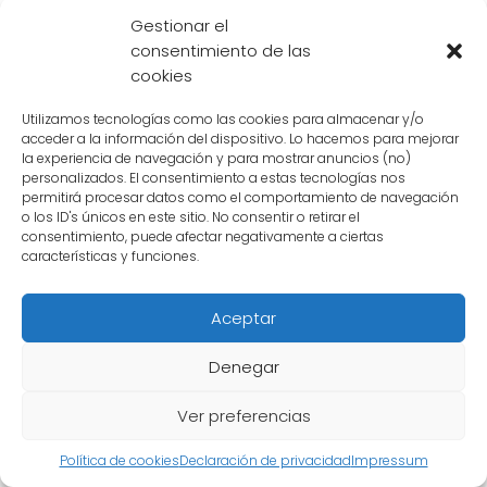
a otros personajes de la serie. Su historia y
Gestionar el
legado inspiraron a
Vegeta
, el príncipe
consentimiento de las
Saiyajin, a rebelarse contra Freezer y a buscar
cookies
la redención. La valentía y determinación de
Utilizamos tecnologías como las cookies para almacenar y/o
Bardock también se ven reflejadas en
acceder a la información del dispositivo. Lo hacemos para mejorar
personajes como
Gohan, Trunks y Goten
,
la experiencia de navegación y para mostrar anuncios (no)
personalizados. El consentimiento a estas tecnologías nos
quienes continúan la lucha de su abuelo y
permitirá procesar datos como el comportamiento de navegación
padre para proteger a la Tierra.
o los ID's únicos en este sitio. No consentir o retirar el
consentimiento, puede afectar negativamente a ciertas
características y funciones.
El primer Saiyajin Bardock ha dejado una
huella imborrable en Dragon Ball. Su valentía,
Aceptar
determinación y amor por la batalla han
influido en personajes icónicos como Goku,
Denegar
Vegeta y muchos más. Sin duda, Bardock es
Ver preferencias
un personaje fundamental en la historia de la
serie y su legado perdurará por siempre.
Política de cookies
Declaración de privacidad
Impressum