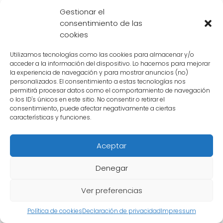
Cuáles son las similitudes y
Gestionar el
diferencias entre Krilin y
consentimiento de las
cookies
personajes bíblicos como
Utilizamos tecnologías como las cookies para almacenar y/o
David o Pedro
acceder a la información del dispositivo. Lo hacemos para mejorar
la experiencia de navegación y para mostrar anuncios (no)
personalizados. El consentimiento a estas tecnologías nos
Krilin
es un personaje icónico en la serie de
permitirá procesar datos como el comportamiento de navegación
anime Dragon Ball, creado por Akira
o los ID's únicos en este sitio. No consentir o retirar el
consentimiento, puede afectar negativamente a ciertas
Toriyama. A lo largo de la historia, Krilin se ha
características y funciones.
destacado por ser un fiel compañero y
aliado del protagonista, Son Goku. Sin
Aceptar
embargo, hay quienes han notado ciertas
Denegar
similitudes entre Krilin y algunos personajes
bíblicos como David o Pedro.
Ver preferencias
Política de cookies
Declaración de privacidad
Impressum
Similitudes entre Krilin y David