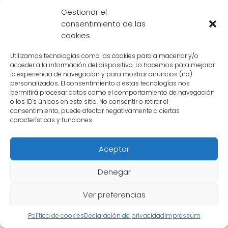
fundamental en Dragon Ball, no solo como
Gestionar el
maestro de Goku, sino también como una
consentimiento de las
fuente de inspiración y guía para otros
cookies
personajes. Su sabiduría, enseñanzas y
Utilizamos tecnologías como las cookies para almacenar y/o
técnicas de combate han dejado una huella
acceder a la información del dispositivo. Lo hacemos para mejorar
la experiencia de navegación y para mostrar anuncios (no)
indeleble en la serie y en el corazón de los
personalizados. El consentimiento a estas tecnologías nos
fanáticos.
permitirá procesar datos como el comportamiento de navegación
o los ID's únicos en este sitio. No consentir o retirar el
consentimiento, puede afectar negativamente a ciertas
características y funciones.
Cuáles son los valores y
enseñanzas que Muten
Aceptar
Roshi transmite
Denegar
Muten Roshi
, también conocido como el
Ver preferencias
Maestro Roshi
, es un personaje icónico en la
serie de anime y manga Dragon Ball. A lo
Política de cookies
Declaración de privacidad
Impressum