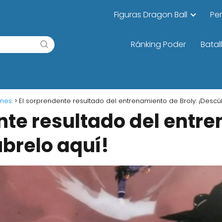
Figuras Dragon Ball
Pe
Ránking Poder
Batal
nes.
El sorprendente resultado del entrenamiento de Broly: ¡Descú
nte resultado del entr
úbrelo aquí!