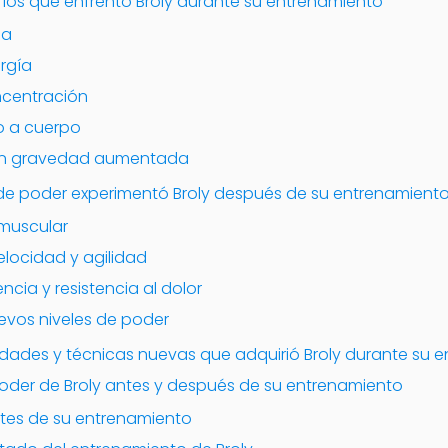
fíos que enfrentó Broly durante su entrenamiento
ma
ergía
ncentración
o a cuerpo
 en gravedad aumentada
 de poder experimentó Broly después de su entrenamient
muscular
elocidad y agilidad
encia y resistencia al dolor
vos niveles de poder
lidades y técnicas nuevas que adquirió Broly durante su 
der de Broly antes y después de su entrenamiento
ntes de su entrenamiento