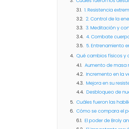
Cuáles fueron los desa
1. Resistencia extre
2. Control de la en
3. Meditación y co
4. Combate cuerp
5. Entrenamiento
Qué cambios físicos y
Aumento de masa 
Incremento en la v
Mejora en su resist
Desbloqueo de nue
Cuáles fueron las habi
Cómo se compara el po
El poder de Broly a