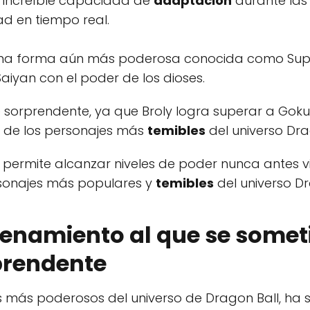
 increíble capacidad de
adaptación
durante las 
ad en tiempo real.
 una forma aún más poderosa conocida como Super
Saiyan con el poder de los dioses.
e sorprendente, ya que Broly logra superar a Gok
o de los personajes más
temibles
del universo Dra
 permite alcanzar niveles de poder nunca antes vis
rsonajes más populares y
temibles
del universo Dr
renamiento al que se someti
prendente
es más poderosos del universo de Dragon Ball, ha 