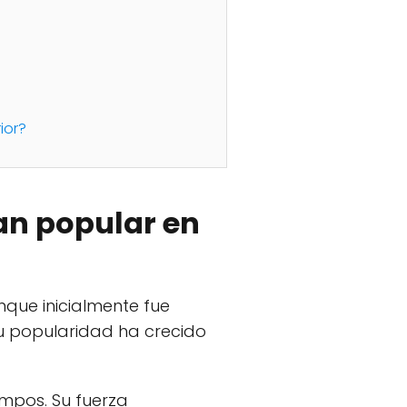
ior?
tan popular en
unque inicialmente fue
 su popularidad ha crecido
empos. Su fuerza