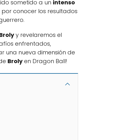
 sido sometido a un
intenso
s por conocer los resultados
guerrero.
Broly
y revelaremos el
afíos enfrentados,
zar una nueva dimensión de
 de
Broly
en Dragon Ball!