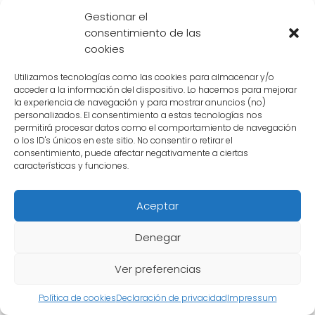
La altura de Krilin de niño es un detalle
Gestionar el
consentimiento de las
interesante en la trama de Dragon Ball.
cookies
Aunque su estatura es pequeña en
comparación con otros personajes, Krilin
Utilizamos tecnologías como las cookies para almacenar y/o
acceder a la información del dispositivo. Lo hacemos para mejorar
demuestra que
el valor y la determinación
la experiencia de navegación y para mostrar anuncios (no)
son mucho más importantes que la altura
.
personalizados. El consentimiento a estas tecnologías nos
permitirá procesar datos como el comportamiento de navegación
Su ejemplo inspira a los fanáticos de la serie a
o los ID's únicos en este sitio. No consentir o retirar el
no dejarse limitar por su apariencia física y a
consentimiento, puede afectar negativamente a ciertas
características y funciones.
luchar por sus sueños sin importar las
adversidades
.
Aceptar
Contenido relacionado:
Denegar
El misterio de la ex de Krilin: ¿Cómo
Ver preferencias
se llama su antigua novia?
Política de cookies
Declaración de privacidad
Impressum