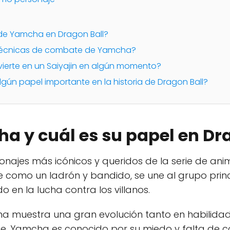
r de Yamcha en Dragon Ball?
s técnicas de combate de Yamcha?
ierte en un Saiyajin en algún momento?
lgún papel importante en la historia de Dragon Ball?
a y cuál es su papel en Dr
onajes más icónicos y queridos de la serie de an
e como un ladrón y bandido, se une al grupo princ
o en la lucha contra los villanos.
mcha muestra una gran evolución tanto en habili
te, Yamcha es conocido por su miedo y falta de c