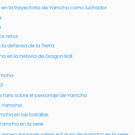
os en la trayectoria de Yamcha como luchador
a
s
os retos
 la defensa de la Tierra
 en la historia de Dragon Ball
Yamcha
ha
los fans sobre el personaje de Yamcha
de Yamcha
mcha en las batallas
Yamcha en la serie
y especulaciones sobre el futuro de Yamcha en la serie