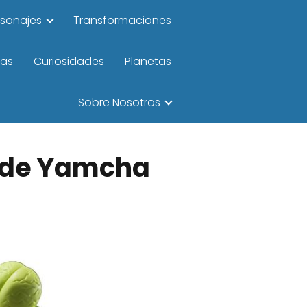
rsonajes
Transformaciones
las
Curiosidades
Planetas
Sobre Nosotros
l
n de Yamcha