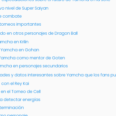
vo nivel de Super Saiyan
de combate
n torneos importantes
do en otros personajes de Dragon Ball
amcha en Krilin
 de Yamcha en Gohan
e Yamcha como mentor de Goten
Yamcha en personajes secundarios
idades y datos interesantes sobre Yamcha que los fans 
 con el Rey Kai
 en el Torneo de Cell
ra detectar energías
eterminación
omo personaje