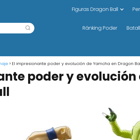
Figuras Dragon Ball
Pe
Ránking Poder
Batal
naje
El impresionante poder y evolución de Yamcha en Dragon Bal
nante poder y evolució
ll