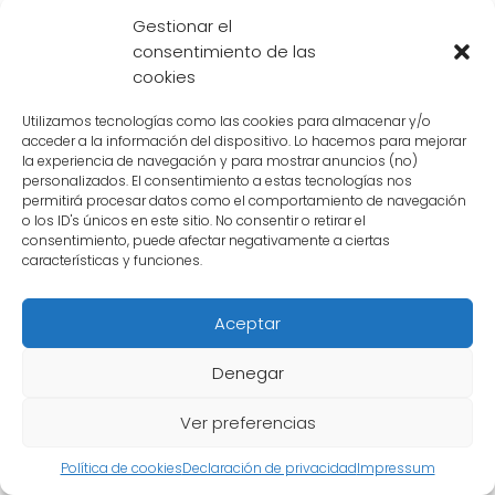
personajes son
increíblemente poderosos
y
Gestionar el
han dejado una huella imborrable en la serie
consentimiento de las
One Punch Man.
cookies
Utilizamos tecnologías como las cookies para almacenar y/o
Qué factores podrían influir
acceder a la información del dispositivo. Lo hacemos para mejorar
la experiencia de navegación y para mostrar anuncios (no)
en la determinación de
personalizados. El consentimiento a estas tecnologías nos
permitirá procesar datos como el comportamiento de navegación
quién es más fuerte
o los ID's únicos en este sitio. No consentir o retirar el
consentimiento, puede afectar negativamente a ciertas
características y funciones.
La determinación de quién es más fuerte
entre Borós y Garou podría depender de
Aceptar
varios factores. Ambos personajes son
**increíblemente poderosos** y han
Denegar
demostrado habilidades formidables en la
Ver preferencias
serie "One Punch Man". Para poder determinar
quién es el más fuerte, debemos analizar
Política de cookies
Declaración de privacidad
Impressum