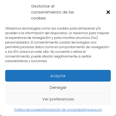
nutricionales individuales. ¡Así que elige el que
Gestionar el
consentimiento de las
más te guste y disfruta de un desayuno o
cookies
merienda nutritiva!
Utilizamos tecnologías como las cookies para almacenar y/o
acceder a la información del dispositivo. Lo hacemos para mejorar
Cuál es el impacto en la
la experiencia de navegación y para mostrar anuncios (no)
personalizados. El consentimiento a estas tecnologías nos
salud de consumir granola
permitirá procesar datos como el comportamiento de navegación
o los ID's únicos en este sitio. No consentir o retirar el
regularmente
consentimiento, puede afectar negativamente a ciertas
características y funciones.
La
granola
es un alimento muy popular en la
Aceptar
actualidad, considerado por muchos como
una opción saludable para el desayuno o
Denegar
como snack. Sin embargo, es importante
Ver preferencias
conocer cuál es su impacto en nuestra salud
al consumirla regularmente.
Política de cookies
Declaración de privacidad
Impressum