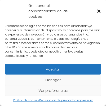
Gestionar el
consentimiento de las
¿Quién saldrá victorioso?
cookies
En una batalla entre
Thanos
y
Gogeta
,
Utilizamos tecnologías como las cookies para almacenar y/o
ambos personajes tienen habilidades
acceder a la información del dispositivo. Lo hacemos para mejorar
impresionantes y un poder inmenso. Sin
la experiencia de navegación y para mostrar anuncios (no)
personalizados. El consentimiento a estas tecnologías nos
embargo, si consideramos la capacidad de
permitirá procesar datos como el comportamiento de navegación
controlar el tiempo, el espacio y la realidad,
o los ID's únicos en este sitio. No consentir o retirar el
consentimiento, puede afectar negativamente a ciertas
Thanos
parece tener una ventaja
características y funciones.
significativa.
Aceptar
Aunque
Gogeta
es extremadamente
poderoso y tiene la capacidad de destruir
Denegar
planetas enteros con un solo golpe,
Thanos
Ver preferencias
con el guantelete del infinito tiene el poder de
alterar la realidad misma y hacer que las
Política de cookies
Declaración de privacidad
Impressum
cosas desaparezcan en un instante.