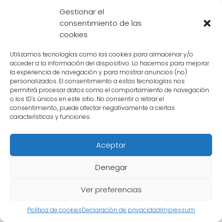
popularidad creciente de la serie, algunos
Gestionar el
fanáticos comenzaron a argumentar que el
consentimiento de las
cookies
título español no reflejaba adecuadamente
el espíritu y la esencia de la historia. Surgieron
Utilizamos tecnologías como las cookies para almacenar y/o
propuestas alternativas, como "
Dragón Bola
"
acceder a la información del dispositivo. Lo hacemos para mejorar
la experiencia de navegación y para mostrar anuncios (no)
o "
Bola de Dragón Z
", que buscaban una
personalizados. El consentimiento a estas tecnologías nos
permitirá procesar datos como el comportamiento de navegación
traducción más fiel al título original y a la vez
o los ID's únicos en este sitio. No consentir o retirar el
sonar más dinámico y atractivo.
consentimiento, puede afectar negativamente a ciertas
características y funciones.
Por otro lado, también hay quienes defienden
la denominación original de "
Bola de Dragón
"
Aceptar
argumentando que es un nombre icónico y
Denegar
reconocible para los seguidores españoles
de la serie. Para ellos, cambiar el nombre
Ver preferencias
podría generar confusión y romper con la
Política de cookies
Declaración de privacidad
Impressum
tradición establecida desde los inicios.