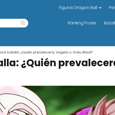
Figuras Dragon Ball
Pe
Ránking Poder
Batal
pica batalla: ¿Quién prevalecerá, Vegeta o Goku Black?
alla: ¿Quién prevalecer