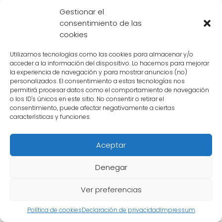
fusión y se convierte en
Vegito
, una fusión
Gestionar el
entre
Goku
y
Vegeta
.
Vegito
logra derrotar
consentimiento de las
a
Super Buu
y salvar a la Tierra una vez más.
cookies
Utilizamos tecnologías como las cookies para almacenar y/o
La saga de
Majin Buu
es una de las más
acceder a la información del dispositivo. Lo hacemos para mejorar
emocionantes y llenas de acción en la historia
la experiencia de navegación y para mostrar anuncios (no)
personalizados. El consentimiento a estas tecnologías nos
de Dragon Ball. En ella,
Goku
demuestra una
permitirá procesar datos como el comportamiento de navegación
vez más su valentía y determinación para
o los ID's únicos en este sitio. No consentir o retirar el
consentimiento, puede afectar negativamente a ciertas
proteger a sus seres queridos y a la Tierra de
características y funciones.
cualquier amenaza.
Aceptar
Denegar
Ver preferencias
Política de cookies
Declaración de privacidad
Impressum