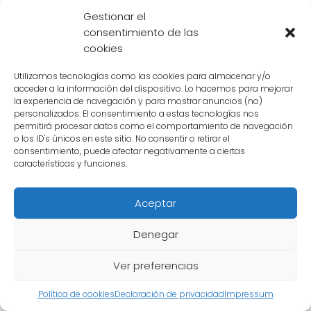
Sin embargo, Black Freezer no se queda atrás
Gestionar el
y
contraataca con una serie de técnicas
consentimiento de las
devastadoras
. La batalla entre estos dos
cookies
guerreros se convierte en una
lucha épica
,
Utilizamos tecnologías como las cookies para almacenar y/o
donde ninguno de los dos da su brazo a
acceder a la información del dispositivo. Lo hacemos para mejorar
la experiencia de navegación y para mostrar anuncios (no)
torcer.
personalizados. El consentimiento a estas tecnologías nos
permitirá procesar datos como el comportamiento de navegación
La pregunta que todos nos hacemos es:
o los ID's únicos en este sitio. No consentir o retirar el
consentimiento, puede afectar negativamente a ciertas
¿quién saldrá
victorioso
de esta gran
características y funciones.
batalla? Ambos guerreros cuentan con un
poder impresionante
y
habilidades únicas
.
Aceptar
Sin duda, será una pelea que quedará en la
Denegar
historia de Dragon Ball.
Ver preferencias
¿Qué ha hecho Black
Política de cookies
Declaración de privacidad
Impressum