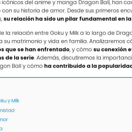
s icónicos del anime y manga Dragon Ball, han ca
con su historia de amor. Desde sus primeros encu
s,
su relación ha sido un pilar fundamental en la
e la relación entre Goku y Milk a lo largo de Drag
 su matrimonio y vida en familia. Analizaremos
los que se han enfrentado
, y cómo
su conexión e
s de la serie
. Además, discutiremos la importanc
agon Ball y cómo
ha contribuido a la popularida
u y Milk
amistad
amor
a