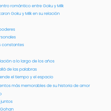
entro romántico entre Goku y Milk
aron Goku y Milk en su relación
 poderes
ersonales
es constantes
ación a lo largo de los años
llá de las palabras
ende el tiempo y el espacio
entos más memorables de su historia de amor
o
 juntos
e Gohan