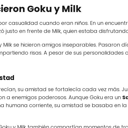
eron Goku y Milk
or casualidad cuando eran niños. En un encuentro
zó justo en frente de Milk, quien estaba disfrutando
Milk se hicieron amigos inseparables. Pasaron dí
partiendo risas. A pesar de sus personalidades o
istad
recían, su amistad se fortalecía cada vez más. Ju
on a enemigos poderosos. Aunque Goku era un
Sa
na humana corriente, su amistad se basaba en la c
oku y Milk también compartían momentos de tranq