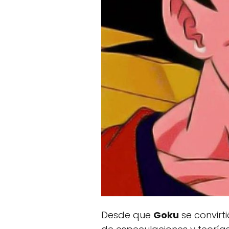
Desde que
Goku
se convirt