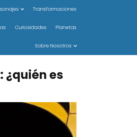
rsonajes
Transformaciones
las
Curiosidades
Planetas
Sobre Nosotros
: ¿quién es