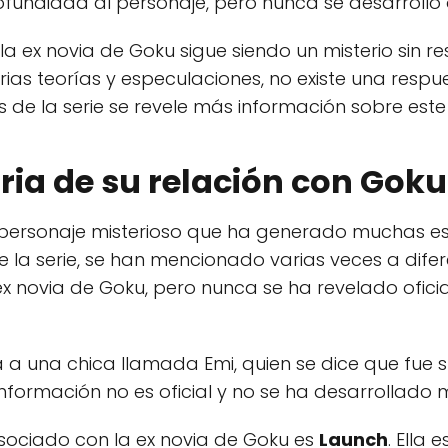
fundidad al personaje, pero nunca se desarrolló o
a ex novia de Goku sigue siendo un misterio sin res
ias teorías y especulaciones, no existe una respues
as de la serie se revele más información sobre est
oria de su relación con Goku
personaje misterioso que ha generado muchas esp
de la serie, se han mencionado varias veces a dif
x novia de Goku, pero nunca se ha revelado oficia
a a una chica llamada Emi, quien se dice que fue 
información no es oficial y no se ha desarrollado 
sociado con la ex novia de Goku es
Launch
. Ella