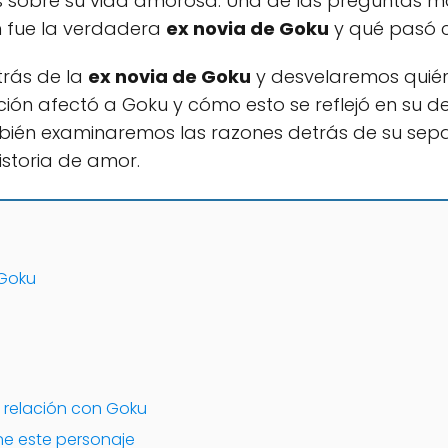
s sobre su vida amorosa. Una de las preguntas m
n fue la verdadera
ex novia de Goku
y qué pasó c
trás de la
ex novia de Goku
y desvelaremos quién
ión afectó a Goku y cómo esto se reflejó en su d
mbién examinaremos las razones detrás de su sepa
storia de amor.
 Goku
su relación con Goku
ne este personaje