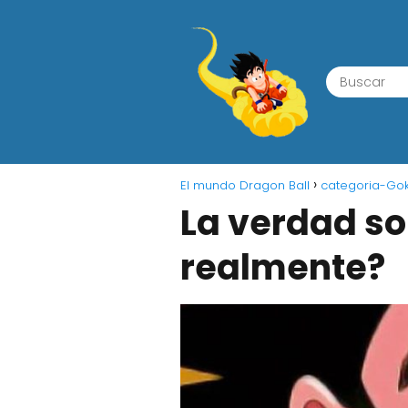
El mundo Dragon Ball
categoria-Go
La verdad so
realmente?