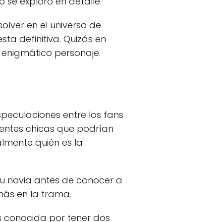
 se exploró en detalle.
olver en el universo de
ta definitiva. Quizás en
e enigmático personaje.
eculaciones entre los fans
erentes chicas que podrían
lmente quién es la
su novia antes de conocer a
más en la trama.
 es conocida por tener dos