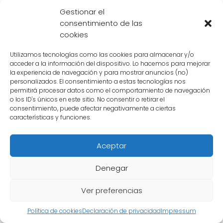
Gestionar el
Además, algunos fans consideran que la
consentimiento de las
identidad revelada tiene un
gran significado
cookies
simbólico
en la historia de Dragon Ball. Ven al
calvo de Goku como un personaje que ha
Utilizamos tecnologías como las cookies para almacenar y/o
acceder a la información del dispositivo. Lo hacemos para mejorar
estado presente desde el principio y que
la experiencia de navegación y para mostrar anuncios (no)
personalizados. El consentimiento a estas tecnologías nos
representa la continuidad y la evolución de la
permitirá procesar datos como el comportamiento de navegación
serie. Para ellos, esta revelación es un
o los ID's únicos en este sitio. No consentir o retirar el
consentimiento, puede afectar negativamente a ciertas
reconocimiento
a la importancia de este
características y funciones.
personaje en la trama.
Aceptar
Las decepciones
Denegar
Por otro lado, hay fans que se sienten
decepcionados
con la identidad revelada.
Ver preferencias
Algunos consideran que el personaje elegido
Política de cookies
Declaración de privacidad
Impressum
no tiene la relevancia suficiente como para