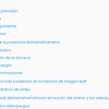
 precisión
a
 oponente
ance
r la potencia del Kamehameha
ensivo
to de la técnica
nergía
sformaciones
 más poderoso en la historia de Dragon Ball
initivo de Goku
tural del Kamehameha en el mundo del anime y los video
los videojuegos