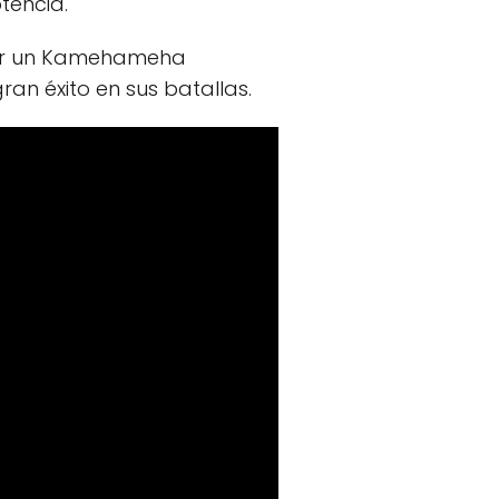
encia.
ner un Kamehameha
an éxito en sus batallas.