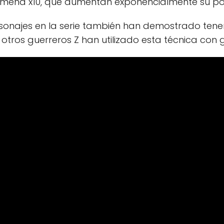
ha x10, que aumentan exponencialmente su pot
sonajes en la serie también han demostrado te
tros guerreros Z han utilizado esta técnica con gr