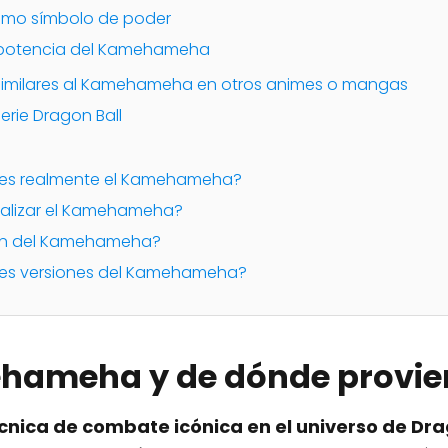
mo símbolo de poder
a potencia del Kamehameha
s similares al Kamehameha en otros animes o mangas
rie Dragon Ball
 es realmente el Kamehameha?
ealizar el Kamehameha?
igen del Kamehameha?
entes versiones del Kamehameha?
ehameha y de dónde provie
nica de combate icónica en el universo de Dra