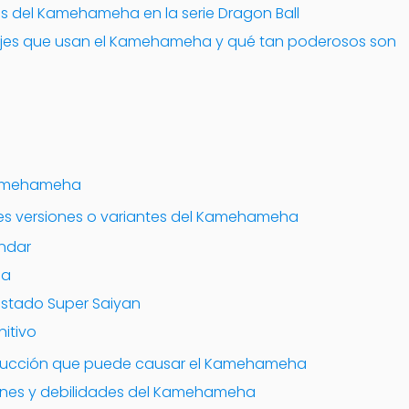
rás del Kamehameha en la serie Dragon Ball
ajes que usan el Kamehameha y qué tan poderosos son
Kamehameha
tes versiones o variantes del Kamehameha
ndar
ha
tado Super Saiyan
itivo
estrucción que puede causar el Kamehameha
iones y debilidades del Kamehameha