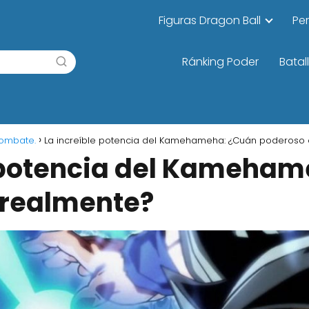
Figuras Dragon Ball
Pe
Ránking Poder
Batal
combate.
La increíble potencia del Kamehameha: ¿Cuán poderoso 
e potencia del Kameha
 realmente?