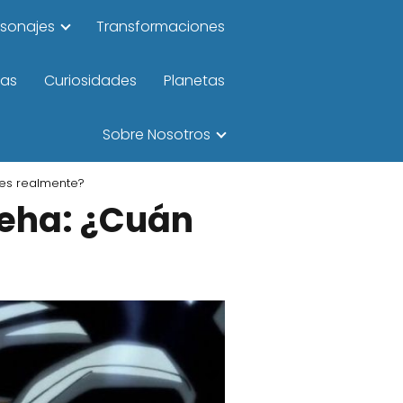
rsonajes
Transformaciones
las
Curiosidades
Planetas
Sobre Nosotros
es realmente?
meha: ¿Cuán