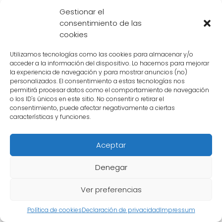
Gestionar el
generado mucha especulación entre los fans,
consentimiento de las
es importante recordar que hasta el
cookies
momento no hay ninguna confirmación oficial
sobre la existencia de seres divinos más
Utilizamos tecnologías como las cookies para almacenar y/o
acceder a la información del dispositivo. Lo hacemos para mejorar
poderosos que Zeno Sama. Estas teorías son
la experiencia de navegación y para mostrar anuncios (no)
simplemente parte del debate y la
personalizados. El consentimiento a estas tecnologías nos
permitirá procesar datos como el comportamiento de navegación
imaginación de los seguidores de Dragon
o los ID's únicos en este sitio. No consentir o retirar el
consentimiento, puede afectar negativamente a ciertas
Ball.
características y funciones.
En última instancia, la jerarquía divina en el
Aceptar
universo de Dragon Ball sigue siendo un
misterio, y solo el creador de la serie, Akira
Denegar
Toriyama, puede decidir si hay o no seres
más poderosos que Zeno Sama.
Ver preferencias
Política de cookies
Declaración de privacidad
Impressum