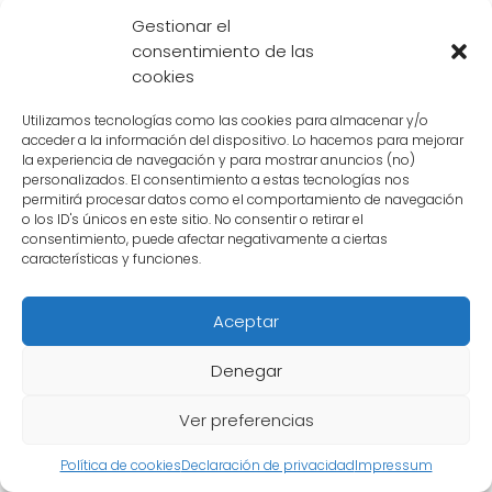
La lista de amores de Goku en la serie
Gestionar el
"Dragon Ball" incluye el amor fraternal, el
consentimiento de las
cookies
amor paternal, el amor romántico y el amor
entre amigos. Estos diferentes tipos de amor
Utilizamos tecnologías como las cookies para almacenar y/o
muestran la
complejidad de las relaciones
acceder a la información del dispositivo. Lo hacemos para mejorar
la experiencia de navegación y para mostrar anuncios (no)
humanas
y cómo el amor puede influir en
personalizados. El consentimiento a estas tecnologías nos
nuestras vidas, incluso en un mundo de
permitirá procesar datos como el comportamiento de navegación
o los ID's únicos en este sitio. No consentir o retirar el
luchadores poderosos y aventuras épicas.
consentimiento, puede afectar negativamente a ciertas
características y funciones.
Aceptar
Denegar
Ver preferencias
Política de cookies
Declaración de privacidad
Impressum