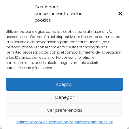
Cuál es la importancia de la
Gestionar el
relación entre Goku Black y
consentimiento de las
cookies
su novia en la trama de
Dragon Ball Super
Utilizamos tecnologías como las cookies para almacenar y/o
acceder a la información del dispositivo. Lo hacemos para mejorar
la experiencia de navegación y para mostrar anuncios (no)
La relación entre
Goku Black
y su misteriosa
personalizados. El consentimiento a estas tecnologías nos
permitirá procesar datos como el comportamiento de navegación
novia es un tema intrigante en la trama de
o los ID's únicos en este sitio. No consentir o retirar el
Dragon Ball Super
. Aunque no se revela
consentimiento, puede afectar negativamente a ciertas
características y funciones.
mucho sobre su identidad, su presencia tiene
un impacto significativo en el desarrollo de la
Aceptar
historia.
Denegar
En primer lugar, es importante destacar que
la existencia de la novia de Goku Black
Ver preferencias
plantea muchas preguntas. ¿Quién es ella?
Política de cookies
Declaración de privacidad
Impressum
¿Cómo se conocieron? ¿Cuál es su papel en