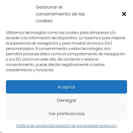
Yamcha, como Goku y Vegeta, también han
Gestionar el
consentimiento de las
expresado su alegría por él. Goku incluso dijo:
cookies
"¡Es genial que Yamcha haya encontrado el
amor! Todos merecemos ser felices y estoy
Utilizamos tecnologías como las cookies para almacenar y/o
acceder a la información del dispositivo. Lo hacemos para mejorar
emocionado de conocer a su nueva novia."
la experiencia de navegación y para mostrar anuncios (no)
personalizados. El consentimiento a estas tecnologías nos
La nueva novia de Yamcha ha generado un
permitirá procesar datos como el comportamiento de navegación
o los ID's únicos en este sitio. No consentir o retirar el
gran revuelo entre sus amigos y compañeros.
consentimiento, puede afectar negativamente a ciertas
características y funciones.
Todos desean que esta relación sea exitosa y
que ambos encuentren la felicidad juntos.
Aceptar
Aunque todavía no se ha revelado el nombre
de la **misteriosa mujer**, todos están
Denegar
ansiosos por conocerla y darle la bienvenida
a su círculo de amigos.
Ver preferencias
Política de cookies
Declaración de privacidad
Impressum