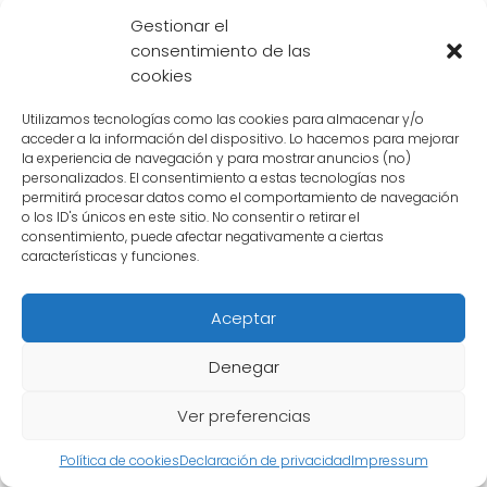
vez más poderosos.
Gestionar el
consentimiento de las
Las apuestas están en el aire
cookies
La
incertidumbre sobre el resultado de
Utilizamos tecnologías como las cookies para almacenar y/o
esta pelea
es lo que la hace aún más
acceder a la información del dispositivo. Lo hacemos para mejorar
la experiencia de navegación y para mostrar anuncios (no)
emocionante. A pesar de la aparente
personalizados. El consentimiento a estas tecnologías nos
permitirá procesar datos como el comportamiento de navegación
invencibilidad de
Saitama
,
Majín Boo
ha
o los ID's únicos en este sitio. No consentir o retirar el
demostrado ser un enemigo formidable y
consentimiento, puede afectar negativamente a ciertas
características y funciones.
capaz de resistir los ataques más poderosos.
El desenlace de esta batalla podría tener un
Aceptar
impacto significativo
en el universo de cada
personaje y en el mundo del anime en
Denegar
general.
Ver preferencias
La pelea entre
Saitama
y
Majín Boo
es un
Política de cookies
Declaración de privacidad
Impressum
enfrentamiento épico que representa la