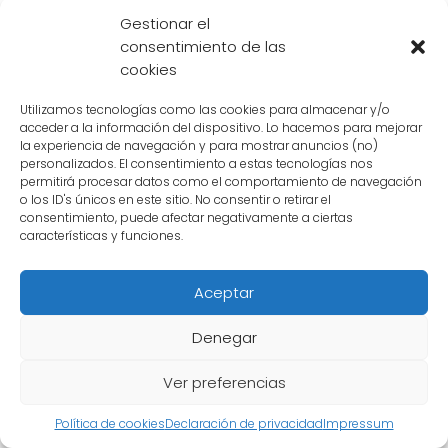
Buu en la serie
Gestionar el
consentimiento de las
Super Buu
es una de las formas más
cookies
poderosas y aterradoras del villano
Majin
Utilizamos tecnologías como las cookies para almacenar y/o
Buu
en la serie
Dragon Ball Z
. A lo largo de la
acceder a la información del dispositivo. Lo hacemos para mejorar
la experiencia de navegación y para mostrar anuncios (no)
trama, este personaje demuestra su increíble
personalizados. El consentimiento a estas tecnologías nos
fuerza y habilidades destructivas,
permitirá procesar datos como el comportamiento de navegación
o los ID's únicos en este sitio. No consentir o retirar el
convirtiéndose en uno de los enemigos más
consentimiento, puede afectar negativamente a ciertas
temidos por los protagonistas.
características y funciones.
Aceptar
La absorción de Gotenks y Piccolo
Uno de los momentos más destacados de
Denegar
Super Buu
es cuando logra absorber a
Ver preferencias
Gotenks
y
Piccolo
. Al hacerlo, obtiene no solo
su fuerza y habilidades, sino también su
Política de cookies
Declaración de privacidad
Impressum
apariencia física. Esta transformación lo