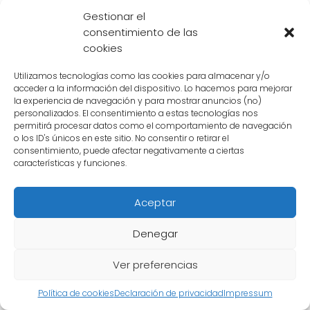
Gestionar el
El planeta del
Supremo Kaio
del Universo 7 es
consentimiento de las
un lugar fascinante y misterioso. Es el hogar
cookies
de los
dioses más poderosos
y es
Utilizamos tecnologías como las cookies para almacenar y/o
considerado el centro de la galaxia. En este
acceder a la información del dispositivo. Lo hacemos para mejorar
la experiencia de navegación y para mostrar anuncios (no)
artículo, exploraremos cómo es la vida en
personalizados. El consentimiento a estas tecnologías nos
este enigmático lugar.
permitirá procesar datos como el comportamiento de navegación
o los ID's únicos en este sitio. No consentir o retirar el
consentimiento, puede afectar negativamente a ciertas
El entorno celestial
características y funciones.
El planeta del Supremo Kaio se encuentra en
Aceptar
un lugar privilegiado en el cosmos. Está
rodeado de hermosas y brillantes estrellas, lo
Denegar
que crea un ambiente celestial único. La vista
Ver preferencias
desde este planeta es simplemente
impresionante, con constelaciones y
Política de cookies
Declaración de privacidad
Impressum
nebulosas que adornan el cielo nocturno.