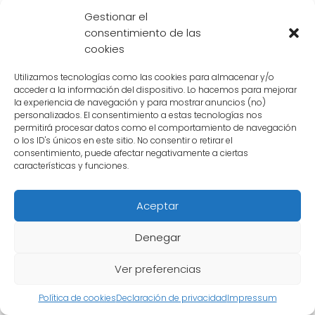
más poderosos en Dragon Ball Z, su
valentía,
Gestionar el
determinación y habilidad
han demostrado
consentimiento de las
cookies
ser fundamentales en la lucha contra los
villanos. A pesar de su falta de poder
Utilizamos tecnologías como las cookies para almacenar y/o
sobrehumano, los humanos demuestran que
acceder a la información del dispositivo. Lo hacemos para mejorar
la experiencia de navegación y para mostrar anuncios (no)
con entrenamiento y determinación, pueden
personalizados. El consentimiento a estas tecnologías nos
permitirá procesar datos como el comportamiento de navegación
superar cualquier obstáculo y proteger el
o los ID's únicos en este sitio. No consentir o retirar el
mundo en el que viven.
consentimiento, puede afectar negativamente a ciertas
características y funciones.
Hay alguna transformación
Aceptar
o estado especial de los
Denegar
humanos que los haga más
Ver preferencias
poderosos
Política de cookies
Declaración de privacidad
Impressum
En el universo de Dragon Ball Z, los humanos